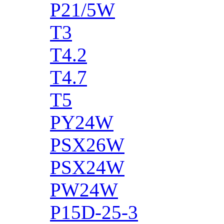
P21/5W
T3
T4.2
T4.7
T5
PY24W
PSX26W
PSX24W
PW24W
P15D-25-3