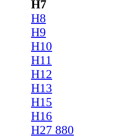
H7
H8
H9
H10
H11
H12
H13
H15
H16
H27 880