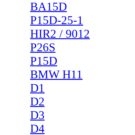
BA15D
P15D-25-1
HIR2 / 9012
P26S
P15D
BMW H11
D1
D2
D3
D4