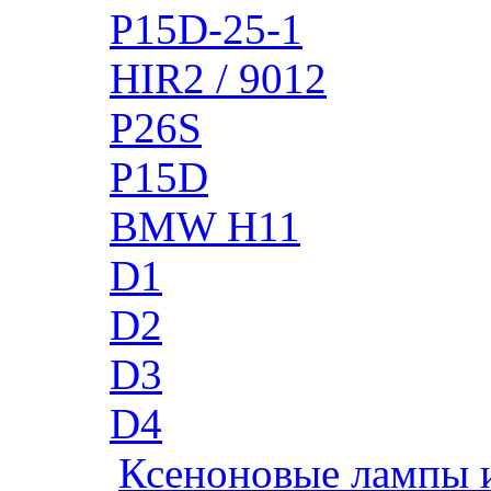
P15D-25-1
HIR2 / 9012
P26S
P15D
BMW H11
D1
D2
D3
D4
Ксеноновые лампы 