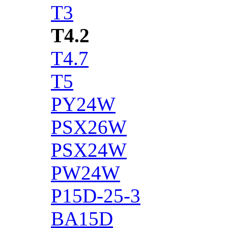
T3
T4.2
T4.7
T5
PY24W
PSX26W
PSX24W
PW24W
P15D-25-3
BA15D