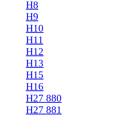
H8
H9
H10
H11
H12
H13
H15
H16
H27 880
H27 881