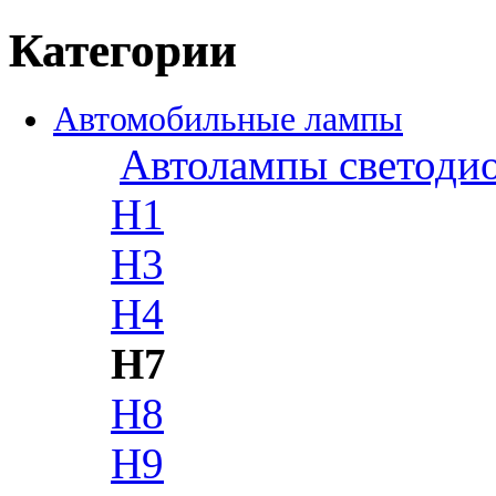
Категории
Автомобильные лампы
Автолампы светоди
H1
H3
H4
H7
H8
H9