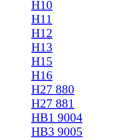
H10
H11
H12
H13
H15
H16
H27 880
H27 881
HB1 9004
HB3 9005