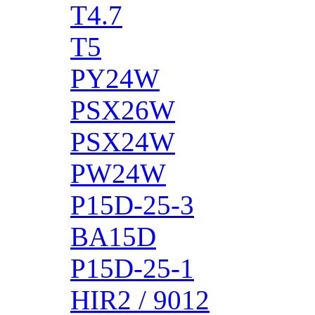
T4.7
T5
PY24W
PSX26W
PSX24W
PW24W
P15D-25-3
BA15D
P15D-25-1
HIR2 / 9012