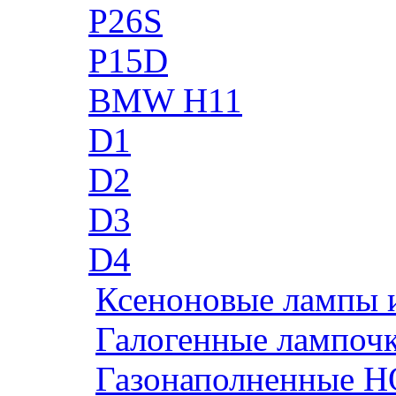
P26S
P15D
BMW H11
D1
D2
D3
D4
Ксеноновые лампы 
Галогенные лампоч
Газонаполненные H