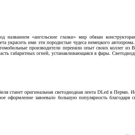
д названием «ангельские глазки» мир обязан конструктора
чета украсить ими эти породистые чудеса немецкого автопром
томобильные производители переняли опыт своих коллег из B
часть габаритных огней, устанавливающаяся в фары. Светодио
ь.
ля станет оригинальная светодиодная лента DLed в Перми. Ис
овое оформление завоевало большую популярность благодаря 