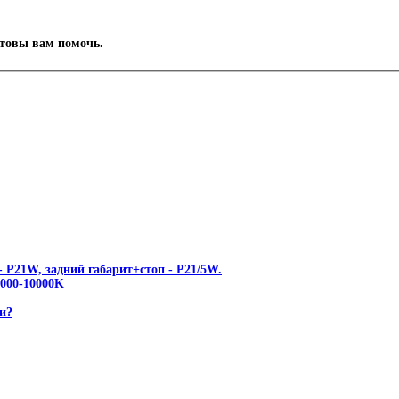
отовы вам помочь.
 P21W, задний габарит+стоп - P21/5W.
00-10000K
и?